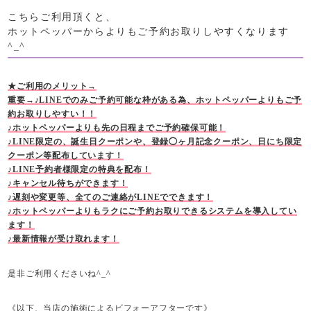
こちらご利用頂くと、
ホットペッパーからよりもご予約お取りしやすくなります
^_^
★ご利用のメリット→
重要→♪LINEでのみご予約可能な枠がある為、ホットペッパーよりもご予
約お取りしやすい！！
♪ホットペッパーよりも先の日程までご予約確保可能！
♪LINE限定の、誕生日クーポンや、登録◯ヶ月記念クーポン、日にち限定
クーポン等配布しています！
♪LINE予約者様限定の特典を配布！
♪キャンセル待ちができます！
♪遅刻や変更等、全てのご連絡がLINEでできます！
♪ホットペッパーよりもラクにご予約お取りできるシステムを導入してい
ます！
♪最新情報が受け取れます！
是非ご利用くださいね^_^
《以下、当店の施術によるビフォーアフターです》