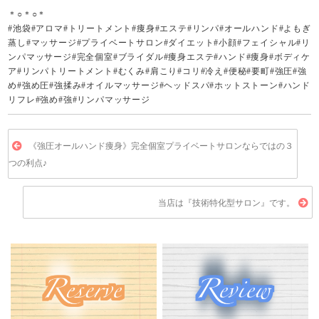
＊○＊○＊
#池袋#アロマ#トリートメント#痩身#エステ#リンパ#オールハンド#よもぎ
蒸し#マッサージ#プライベートサロン#ダイエット#小顔#フェイシャル#リ
ンパマッサージ#完全個室#ブライダル#痩身エステ#ハンド#痩身#ボディケ
ア#リンパトリートメント#むくみ#肩こり#コリ#冷え#便秘#要町#強圧#強
め#強め圧#強揉み#オイルマッサージ#ヘッドスパ#ホットストーン#ハンド
リフレ#強め#強#リンパマッサージ
《強圧オールハンド痩身》完全個室プライベートサロンならではの３
つの利点♪
当店は『技術特化型サロン』です。