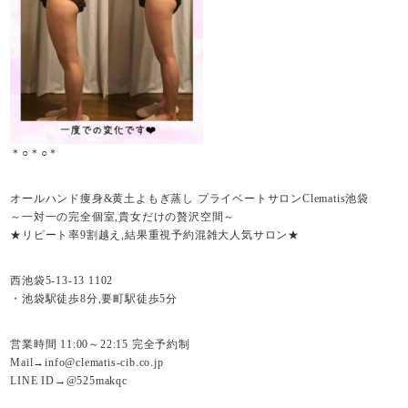
＊○＊○＊
オールハンド痩身&黄土よもぎ蒸し プライベートサロンClematis池袋
～一対一の完全個室,貴女だけの贅沢空間～
★リピート率9割越え,結果重視予約混雑大人気サロン★
西池袋5-13-13 1102
・池袋駅徒歩8分,要町駅徒歩5分
営業時間 11:00～22:15 完全予約制
Mail→info@clematis-cib.co.jp
LINE ID→@525makqc