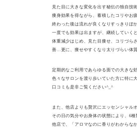
見た目に大きな変化を出す秘伝の独自技
痩身効果を得ながら、蓄積したコリやお
終わった後は流れが良くなりすっきりぽか
一度でも効果は出ますが、継続していく
体重減少はじめ、見た目痩せ、コリづら
善…更に、痩せやすくなり太りづらい体
定期的なご利用であらゆる面での大きな
色々なサロンを渡り歩いていた方に特に
口コミも是非ご覧ください^_^
また、他店よりも贅沢にエッセンシャル
その日の気分やお身体の状態により、6種
他店で、「アロマなのに香りがわからな