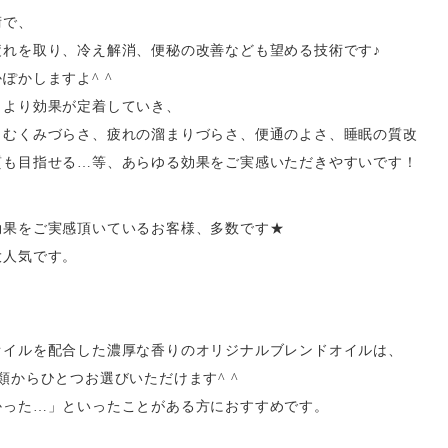
術で、
疲れを取り、冷え解消、便秘の改善なども望める技術です♪
ぽかしますよ^ ^
とより効果が定着していき、
さむくみづらさ、疲れの溜まりづらさ、便通のよさ、睡眠の質改
質も目指せる…等、あらゆる効果をご実感いただきやすいです！
効果をご実感頂いているお客様、多数です★
大人気です。
オイルを配合した濃厚な香りのオリジナルブレンドオイルは、
類からひとつお選びいただけます^ ^
かった…」といったことがある方におすすめです。