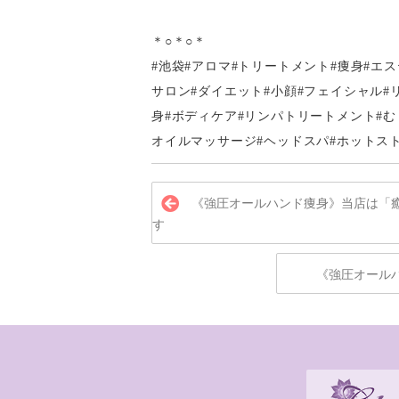
＊○＊○＊
#池袋#アロマ#トリートメント#痩身#エ
サロン#ダイエット#小顔#フェイシャル#
身#ボディケア#リンパトリートメント#むく
オイルマッサージ#ヘッドスパ#ホットスト
《強圧オールハンド痩身》当店は「
す
《強圧オール