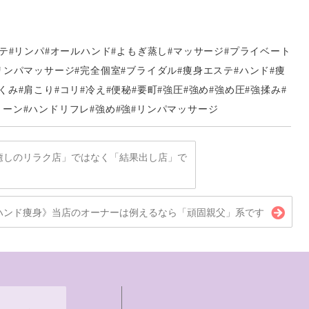
ステ#リンパ#オールハンド#よもぎ蒸し#マッサージ#プライベート
リンパマッサージ#完全個室#ブライダル#痩身エステ#ハンド#痩
み#肩こり#コリ#冷え#便秘#要町#強圧#強め#強め圧#強揉み#
ーン#ハンドリフレ#強め#強#リンパマッサージ
癒しのリラク店」ではなく「結果出し店」で
ハンド痩身》当店のオーナーは例えるなら「頑固親父」系です