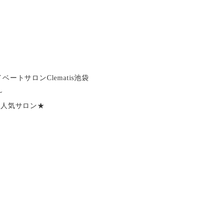
ートサロンClematis池袋
～
大人気サロン★