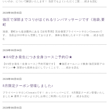
いいのか、について解説いたします！ 当店でもよくいただくご質.....続きを読む
2026年08月05日
強圧で深部までコリがほぐれるリンパマッサージです《池袋,要
町
池袋、要町から徒歩圏内にある【女性専用】完全個室プライベートサロンClematisで
す。 当店は2013年から営業しております。 身体を熟知したオーナーが独.....続きを読
む
2026年08月04日
★8/6空き発生につき全身コースご予約◎★
【8/6空き発生！全身コースご予約可能です】 ◆強圧オールハンド痩身/強圧深部アロ
マリンパ◆ 深部から筋肉をほぐしていくことで、.....続きを読む
2026年08月02日
8月限定クーポン登場しました♪
プライベートサロンClematisです！ ホットペッパーにて、8月限定クーポン登場いたし
ました★ 通常クーポンより少しお得にご利用いただけます.....続きを読む
2026年08月01日