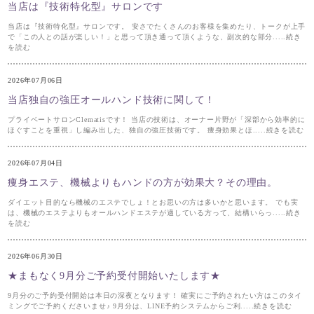
当店は『技術特化型』サロンです
当店は『技術特化型』サロンです。 安さでたくさんのお客様を集めたり、トークが上手
で「この人との話が楽しい！」と思って頂き通って頂くような、副次的な部分.....続き
を読む
2026年07月06日
当店独自の強圧オールハンド技術に関して！
プライベートサロンClematisです！ 当店の技術は、オーナー片野が「深部から効率的に
ほぐすことを重視」し編み出した、独自の強圧技術です。 痩身効果とほ.....続きを読む
2026年07月04日
痩身エステ、機械よりもハンドの方が効果大？その理由。
ダイエット目的なら機械のエステでしょ！とお思いの方は多いかと思います。 でも実
は、機械のエステよりもオールハンドエステが適している方って、結構いらっ.....続き
を読む
2026年06月30日
★まもなく9月分ご予約受付開始いたします★
9月分のご予約受付開始は本日の深夜となります！ 確実にご予約されたい方はこのタイ
ミングでご予約くださいませ♪ 9月分は、LINE予約システムからご利.....続きを読む