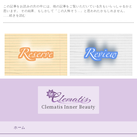
この記事をお読みの方の中には、他の記事をご覧いただいている方もいらっしゃるかと
思います。 その結果、もしかして「この人怖そう…」と思われたかもしれません。
.....続きを読む
Clematis Inner Beauty
ホーム