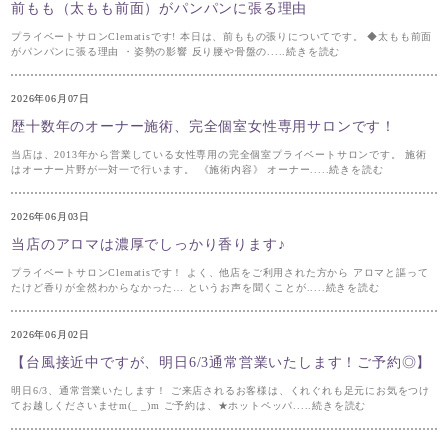
前もも（太もも前面）がパンパンに張る理由
プライベートサロンClematisです! 本日は、前ももの張りについてです。 ◆太もも前面
がパンパンに張る理由 ・姿勢の影響 反り腰や骨盤の.....続きを読む
2026年06月07日
歴十数年のオーナー施術、完全個室女性専用サロンです！
当店は、2013年から営業している女性専用の完全個室プライベートサロンです。 施術
はオーナー片野が一対一で行います。 《施術内容》 オーナー.....続きを読む
2026年06月03日
当店のアロマは濃厚でしっかり香ります♪
プライベートサロンClematisです！ よく、他店をご利用された方から アロマと謳って
たけど香りが全然わからなかった… というお声を聞くことが.....続きを読む
2026年06月02日
【台風接近中ですが、明日6/3通常営業いたします！ご予約◎】
明日6/3、通常営業いたします！ ご来店されるお客様は、くれぐれも足元にお気をつけ
てお越しくださいませm(_ _)m ご予約は、★ホットペッパ.....続きを読む