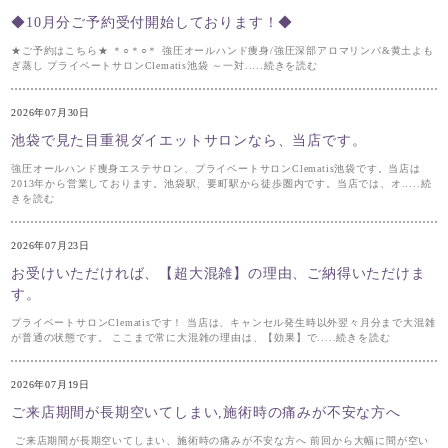
◆10月分ご予約受付開始しております！◆
★ご予約はこちら★ ＊○＊○＊ 強圧オールハンド痩身/強圧深部アロマリンパ&黄土よも
ぎ蒸し プライベートサロンClematis池袋 ～一対.....続きを読む
2026年07月30日
池袋で見た目重視ダイエットサロンなら、当店です。
強圧オールハンド痩身エステサロン、プライベートサロンClematis池袋です。当店は
2013年から営業しております。池袋駅、要町駅から徒歩圏内です。当店では、オ.....続
きを読む
2026年07月23日
お受けいただければ、【超大混雑】の理由、ご納得いただけま
す。
プライベートサロンClematisです！ 当店は、キャンセル発生時以外翌々月分まで大混雑
が普通の状態です。 ここまで常に大混雑の理由は、【効果】で.....続きを読む
2026年07月19日
ご来店期間が長期空いてしまい,施術時の痛みが不安な方へ
ご来店期間が長期空いてしまい、施術時の痛みが不安な方へ 前回から大幅に間が空い