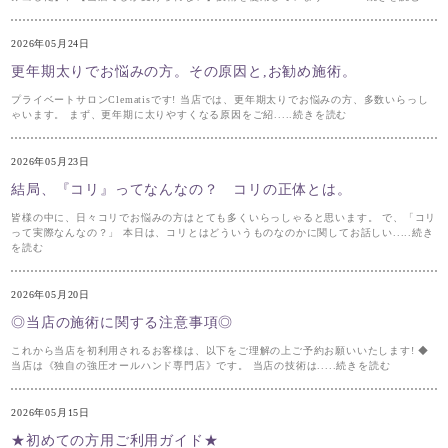
2026年05月24日
更年期太りでお悩みの方。その原因と,お勧め施術。
プライベートサロンClematisです! 当店では、更年期太りでお悩みの方、多数いらっし
ゃいます。 まず、更年期に太りやすくなる原因をご紹.....続きを読む
2026年05月23日
結局、『コリ』ってなんなの？ コリの正体とは。
皆様の中に、日々コリでお悩みの方はとても多くいらっしゃると思います。 で、「コリ
って実際なんなの？」 本日は、コリとはどういうものなのかに関してお話しい.....続き
を読む
2026年05月20日
◎当店の施術に関する注意事項◎
これから当店を初利用されるお客様は、以下をご理解の上ご予約お願いいたします! ◆
当店は《独自の強圧オールハンド専門店》です。 当店の技術は.....続きを読む
2026年05月15日
★初めての方用ご利用ガイド★