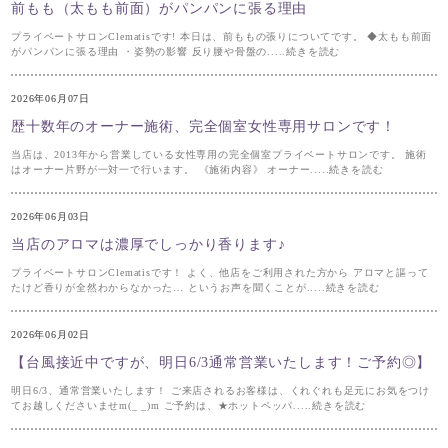
前もも（太もも前面）がパンパンに張る理由
プライベートサロンClematisです! 本日は、前ももの張りについてです。 ◆太もも前面
がパンパンに張る理由 ・姿勢の影響 反り腰や骨盤の.....続きを読む
2026年06月07日
歴十数年のオーナー施術、完全個室女性専用サロンです！
当店は、2013年から営業している女性専用の完全個室プライベートサロンです。 施術
はオーナー片野が一対一で行います。 《施術内容》 オーナー.....続きを読む
2026年06月03日
当店のアロマは濃厚でしっかり香ります♪
プライベートサロンClematisです！ よく、他店をご利用された方から アロマと謳って
たけど香りが全然わからなかった… というお声を聞くことが.....続きを読む
2026年06月02日
【台風接近中ですが、明日6/3通常営業いたします！ご予約◎】
明日6/3、通常営業いたします！ ご来店されるお客様は、くれぐれも足元にお気をつけ
てお越しくださいませm(_ _)m ご予約は、★ホットペッパ.....続きを読む