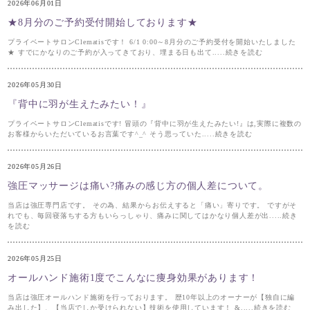
2026年06月01日
★8月分のご予約受付開始しております★
プライベートサロンClematisです！ 6/1 0:00～8月分のご予約受付を開始いたしました
★ すでにかなりのご予約が入ってきており、埋まる日も出て.....続きを読む
2026年05月30日
『背中に羽が生えたみたい！』
プライベートサロンClematisです! 冒頭の『背中に羽が生えたみたい!』は,実際に複数の
お客様からいただいているお言葉です^_^ そう思っていた.....続きを読む
2026年05月26日
強圧マッサージは痛い?痛みの感じ方の個人差について。
当店は強圧専門店です。 その為、結果からお伝えすると「痛い」寄りです。 ですがそ
れでも、毎回寝落ちする方もいらっしゃり、痛みに関してはかなり個人差が出.....続き
を読む
2026年05月25日
オールハンド施術1度でこんなに痩身効果があります！
当店は強圧オールハンド施術を行っております。 歴10年以上のオーナーが【独自に編
み出した】、【当店でしか受けられない】技術を使用しています！ &.....続きを読む