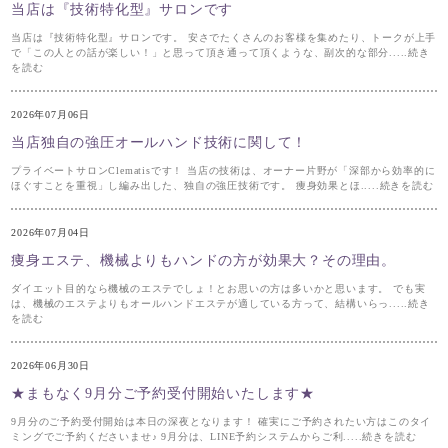
当店は『技術特化型』サロンです
当店は『技術特化型』サロンです。 安さでたくさんのお客様を集めたり、トークが上手
で「この人との話が楽しい！」と思って頂き通って頂くような、副次的な部分.....続き
を読む
2026年07月06日
当店独自の強圧オールハンド技術に関して！
プライベートサロンClematisです！ 当店の技術は、オーナー片野が「深部から効率的に
ほぐすことを重視」し編み出した、独自の強圧技術です。 痩身効果とほ.....続きを読む
2026年07月04日
痩身エステ、機械よりもハンドの方が効果大？その理由。
ダイエット目的なら機械のエステでしょ！とお思いの方は多いかと思います。 でも実
は、機械のエステよりもオールハンドエステが適している方って、結構いらっ.....続き
を読む
2026年06月30日
★まもなく9月分ご予約受付開始いたします★
9月分のご予約受付開始は本日の深夜となります！ 確実にご予約されたい方はこのタイ
ミングでご予約くださいませ♪ 9月分は、LINE予約システムからご利.....続きを読む