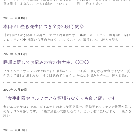
重は重視しすぎないことをお勧めしています。 ・日.....続きを読む
2026年06月16日
本日6/16空き発生につき全身90分予約◎
【本日6/16空き発生！全身コースご予約可能です】 ◆強圧オールハンド痩身/強圧深部
アロマリンパ◆ 深部から筋肉をほぐしていくことで、蓄積した.....続きを読む
2026年06月13日
睡眠に関してお悩みの方の救世主、◯◯◯
プライベートサロンClematisです！ 皆様の中に、 不眠症…夜なかなか寝付けない…質
が悪くて疲れが取れない…すぐ目覚めてしまう… そんなお悩みを持っ.....続きを読む
2026年06月10日
『食事制限やセルフケアを頑張らなくても良い店』です
巷のエステサロンでは、ダイエットの為に食事指導や、運動等セルフケアの指導が厳し
めなサロンも多いです。 「絶対頑張って痩せるぞ！」という強い思いがある.....続きを
読む
2026年06月08日