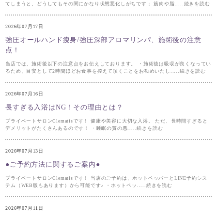
てしまうと、どうしてもその間にかなり状態悪化しがちです； 筋肉や脂.....続きを読む
2026年07月17日
強圧オールハンド痩身/強圧深部アロマリンパ、施術後の注意
点！
当店では、施術後以下の注意点をお伝えしております。 ・施術後は吸収が良くなってい
るため、目安として2時間ほどお食事を控えて頂くことをお勧めいたし.....続きを読む
2026年07月16日
長すぎる入浴はNG！その理由とは？
プライベートサロンClematisです！ 健康や美容に大切な入浴。 ただ、長時間すぎると
デメリットがたくさんあるのです！ ・睡眠の質の悪.....続きを読む
2026年07月13日
●ご予約方法に関するご案内●
プライベートサロンClematisです！ 当店のご予約は、ホットペッパーとLINE予約シス
テム（WEB版もあります）から可能です♪ ・ホットペッ.....続きを読む
2026年07月11日