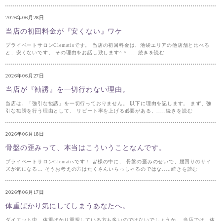
2026年06月28日
当店の初回料金が『安くない』ワケ
プライベートサロンClematisです。 当店の初回料金は、池袋エリアの他店舗と比べる
と、安くないです。 その理由をお話し致します^ ^ .....続きを読む
2026年06月27日
当店が『勧誘』を一切行わない理由。
当店は、「強引な勧誘」を一切行っておりません。 以下に理由を記します。 まず、強
引な勧誘を行う理由として、 リピート率を上げる必要がある、.....続きを読む
2026年06月18日
骨盤の歪みって、本当はこういうことなんです。
プライベートサロンClematisです！ 皆様の中に、 骨盤の歪みのせいで、腰回りのサイ
ズが気になる… そうお考えの方はたくさんいらっしゃるのではな.....続きを読む
2026年06月17日
体重ばかり気にしてしまうあなたへ。
ダイエット中、体重ばかり重視している方も多いのではないでしょうか。 当店では、体