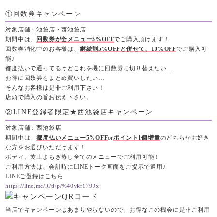
①回数券キャンペーン
対象店舗：池袋店・西池袋店
期間中は、
回数券が全メニュー5%OFF
でご購入頂けます！
回数券消化中のお客様は、
継続割5%OFFと併せて、10%OFF
でご購入可
能♪
都度払いで通ってるけどこれを機に回数券に切り替えたい…
お得に回数券をまとめ買いしたい…
そんなお客様は是非ご利用下さい！
店頭で購入の旨お伝え下さい。
②LINE登録者限定★西池袋店キャンペーン
対象店舗：西池袋店
期間中は、
都度払いメニュー5%OFF
or
ポイント1個増量
のどちらかお好き
な方をお選びいただけます！
ボディ、黄土よもぎ蒸し全てのメニューでご利用可能！
ご利用方法は、会計時にLINEトーク画面をご提示で適用♪
LINEご登録はこちら
https://line.me/R/ti/p/%40ykr1799x
当店でキャンペーンはあまりやらないので、お得なこの機会に是非ご利用