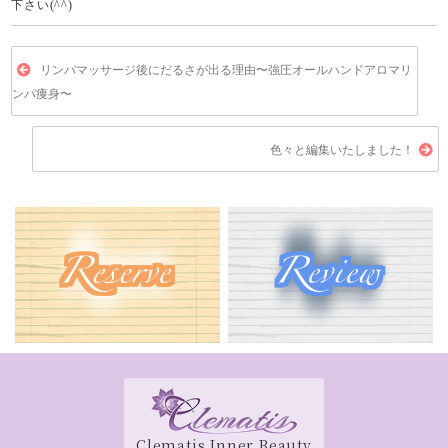
下さい(^^)
リンパマッサージ後にだるさが出る理由〜強圧オールハンドアロマリ
ンパ痩身〜
色々と編集いたしました！
Clematis Inner Beauty